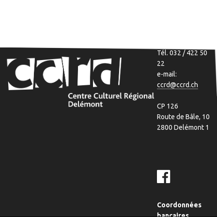
Tél. 032 / 422 50
22
e-mail:
ccrd@ccrd.ch
CP 126
Route de Bâle, 10
2800 Delémont 1
Coordonnées
bancaires