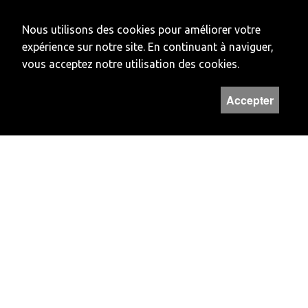
Banque cantonale
du Jura
Nous utilisons des cookies pour améliorer votre
Compte: 16
expérience sur notre site. En continuant à naviguer,
234510012
vous acceptez notre utilisation des cookies.
IBAN: CH29 0078 9016 2345 1001 2
SWIFT: BcJUCH22
Accepter
CLEARING: 78910
HORAIRES
Lundi et vendredi
Fermé
Mardi à jeudi
14H - 17H
Hors de ces horaires, vous pouvez prendre rendez-vous au numéro
032 422 50 22
Newsletter