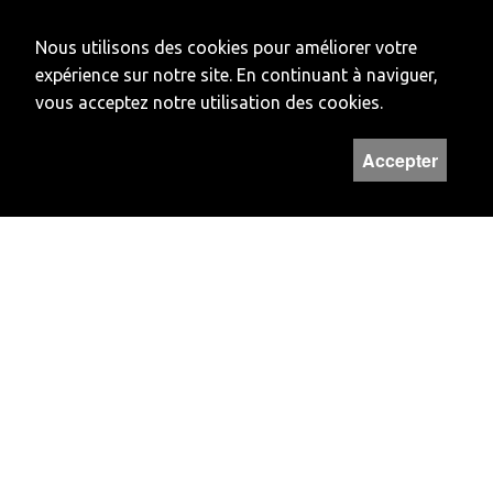
Banque cantonale
du Jura
Nous utilisons des cookies pour améliorer votre
Compte: 16
expérience sur notre site. En continuant à naviguer,
234510012
vous acceptez notre utilisation des cookies.
IBAN: CH29 0078 9016 2345 1001 2
SWIFT: BcJUCH22
Accepter
CLEARING: 78910
HORAIRES
Lundi et vendredi
Fermé
Mardi à jeudi
14H - 17H
Hors de ces horaires, vous pouvez prendre rendez-vous au numéro
032 422 50 22
Newsletter