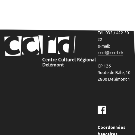
Tél. 032 / 422 50
22
e-mail:
ccrd@ccrd.ch
CP 126
Route de Bâle, 10
2800 Delémont 1
Coordonnées
bancaires