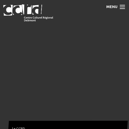
MENU
Accueil
Programme
Prestations
Le CCRD
Contact
Le CCRD