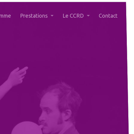
amme
Prestations
Le CCRD
Contact
Diffusion - Affiches & flyers
Buts
Passeport vacances
L’Association
Cours extra-scolaires
Adhésion
Billetterie
Bénévoles
Assemblée générale
Séance de coordination cultur