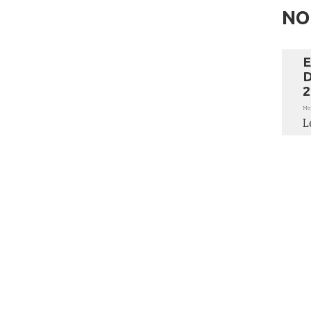
NO
E
D
2
Mer
L