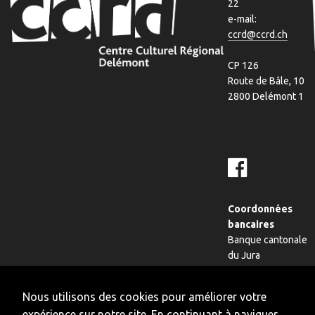
22
e-mail:
ccrd@ccrd.ch
CP 126
Route de Bâle, 10
2800 Delémont 1
Coordonnées
bancaires
Banque cantonale
du Jura
Compte: 16
234510012
Nous utilisons des cookies pour améliorer votre
IBAN: CH29 0078
expérience sur notre site. En continuant à naviguer,