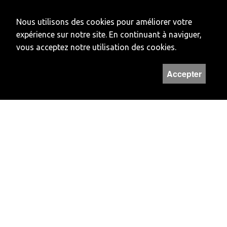
Banque cantonale
du Jura
Nous utilisons des cookies pour améliorer votre
Compte: 16
expérience sur notre site. En continuant à naviguer,
234510012
vous acceptez notre utilisation des cookies.
IBAN: CH29 0078 9016 2345 1001 2
SWIFT: BcJUCH22
Accepter
CLEARING: 78910
HORAIRES
Lundi et vendredi
Fermé
Mardi à jeudi
14H - 17H
Hors de ces horaires, vous pouvez prendre rendez-vous au numéro
032 422 50 22
Newsletter