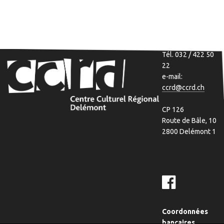
Tél. 032 / 422 50
22
e-mail:
ccrd@ccrd.ch
CP 126
Route de Bâle, 10
2800 Delémont 1
Coordonnées
bancaires